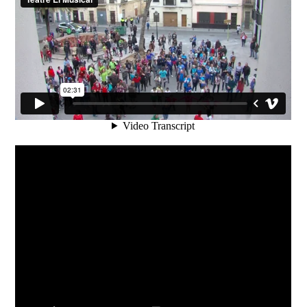
¿Quiénes somos?
AEPU
Open House WorldWide
Open House Europe
Ediciones Anteriores
Patrocinios
Patrocinios
Comunidad OHV
Contacta
info@openhousevalencia.org