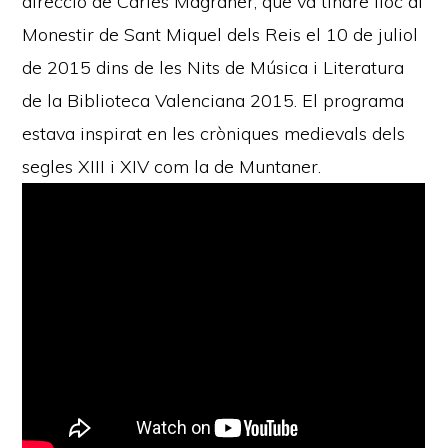
direcció de Carles Magraner, que va tindre lloc al
Monestir de Sant Miquel dels Reis el 10 de juliol
de 2015 dins de les Nits de Música i Literatura
de la Biblioteca Valenciana 2015. El programa
estava inspirat en les cròniques medievals dels
segles XIII i XIV com la de Muntaner.