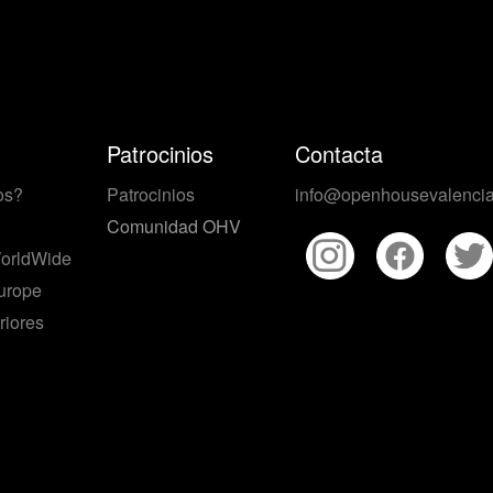
Patrocinios
Contacta
os?
Patrocinios
info@openhousevalencia
Comunidad OHV
orldWide
urope
riores