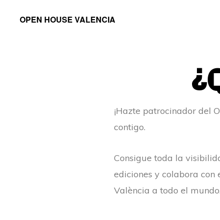
Saltar
Saltar
OPEN HOUSE VALENCIA
a
al
la
contenido
navegación
principal
¿Q
principal
¡Hazte patrocinador del O
contigo.
Consigue toda la visibili
ediciones y colabora con 
València a todo el mundo