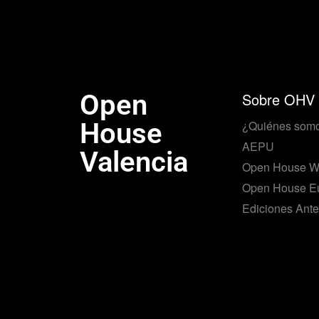
Open
Sobre OHV
House
¿Quiénes som
AEPU
Valencia
Open House W
Open House E
Ediciones Ante