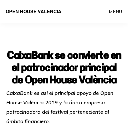
Saltar
OPEN HOUSE VALENCIA
MENU
al
contenido
principal
CaixaBank se convierte en
el patrocinador principal
de Open House València
CaixaBank es así el principal apoyo de Open
House València 2019 y la única empresa
patrocinadora del festival perteneciente al
ámbito financiero.