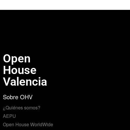
Open
House
Valencia
Sobre OHV
¿Quiénes somos?
AEPU
Open House WorldWide