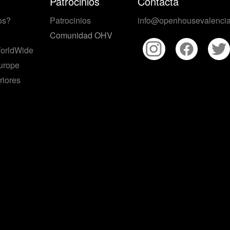
Patrocinios
Contacta
os?
Patrocinios
info@openhousevalencia
Comunidad OHV
orldWide
urope
riores