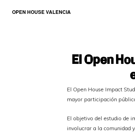
Saltar
Saltar
OPEN HOUSE VALENCIA
a
al
la
contenido
navegación
principal
principal
El Open Hou
El Open House Impact Stud
mayor participación pública
El objetivo del estudio de
involucrar a la comunidad y