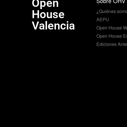
Open
Sobre OHV
House
¿Quiénes som
AEPU
Valencia
Open House W
Open House E
Ediciones Ante