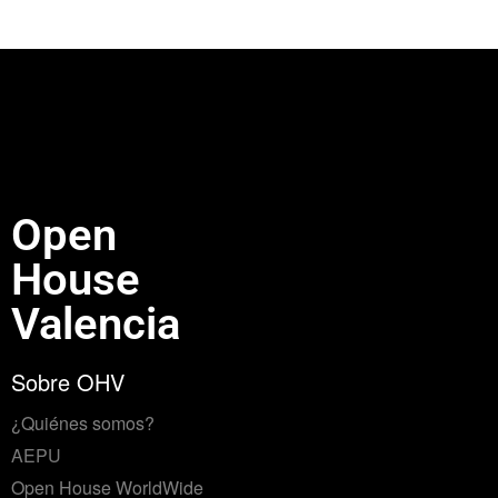
Open
House
Valencia
Sobre OHV
¿Quiénes somos?
AEPU
Open House WorldWide