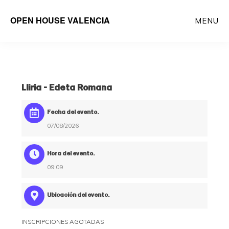
Saltar
OPEN HOUSE VALENCIA
MENU
al
contenido
principal
Lliria – Edeta Romana
Fecha del evento:
07/08/2026
Hora del evento:
09:09
Ubicación del evento:
INSCRIPCIONES AGOTADAS