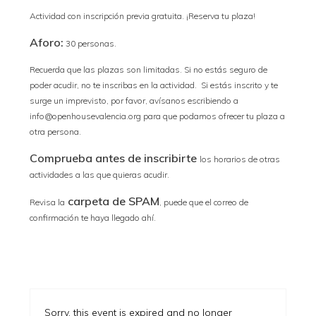
Actividad con inscripción previa gratuita. ¡Reserva tu plaza!
Aforo:
30 personas.
Recuerda que las plazas son limitadas. Si no estás seguro de
poder acudir, no te inscribas en la actividad. Si estás inscrito y te
surge un imprevisto, por favor, avísanos escribiendo a
info@openhousevalencia.org para que podamos ofrecer tu plaza a
otra persona.
Comprueba antes de inscribirte
los horarios de otras
actividades a las que quieras acudir.
carpeta de SPAM
Revisa la
, puede que el correo de
confirmación te haya llegado ahí.
Sorry, this event is expired and no longer