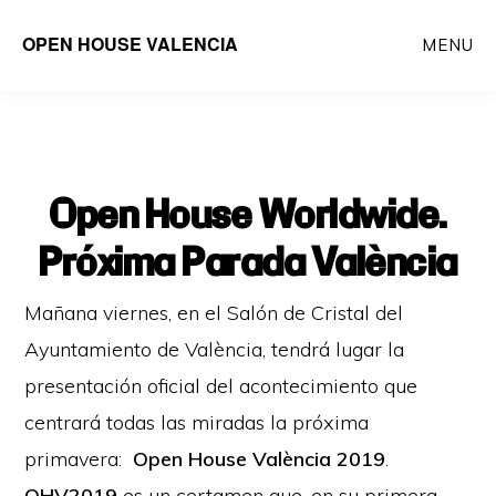
Saltar
OPEN HOUSE VALENCIA
MENU
al
contenido
principal
Open House Worldwide:
Próxima Parada València
Mañana viernes, en el Salón de Cristal del
Ayuntamiento de València, tendrá lugar la
presentación oficial del acontecimiento que
centrará todas las miradas la próxima
primavera:
Open House València 2019
.
OHV2019
es un certamen que, en su primera