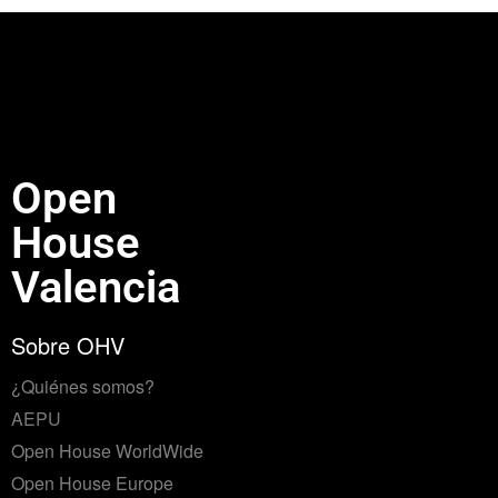
Open
House
Valencia
Sobre OHV
¿Quiénes somos?
AEPU
Open House WorldWide
Open House Europe