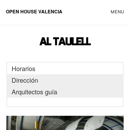
Saltar
OPEN HOUSE VALENCIA
MENU
al
contenido
principal
AL TAULELL
Horarios
Dirección
Arquitectos guía
C/ de Conca, 72, 46008 València,
Viruta Lab
Valencia