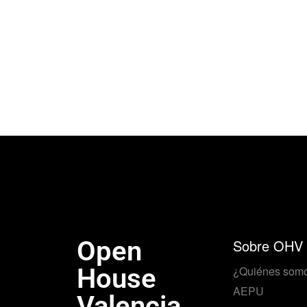
Open
Sobre OHV
House
¿Quiénes som
AEPU
Valencia