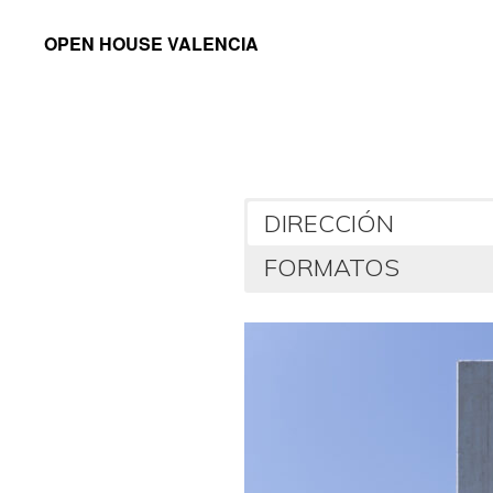
Saltar
Saltar
OPEN HOUSE VALENCIA
a
al
la
contenido
navegación
principal
principal
DIRECCIÓN
FORMATOS