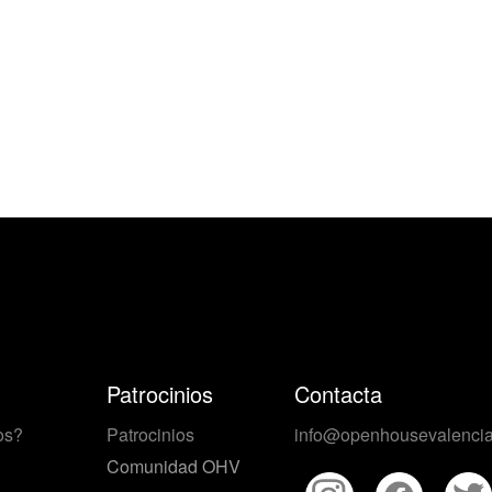
Patrocinios
Contacta
os?
Patrocinios
info@openhousevalencia
Comunidad OHV