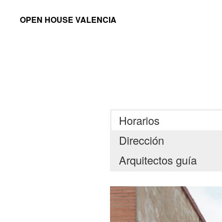
Saltar
Saltar
OPEN HOUSE VALENCIA
a
al
la
contenido
navegación
principal
principal
Horarios
Dirección
Arquitectos guía