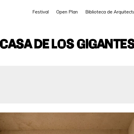
Festival
Open Plan
Biblioteca de Arquitec
CASA DE LOS GIGANTE
C. Barraca, 135, 46011 Valencia
Iterare arquitectos
Presencial: SÍ
Virtual: SÍ