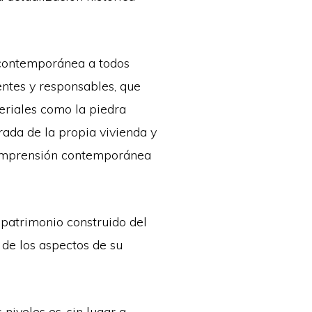
ad contemporánea a todos
entes y responsables, que
eriales como la piedra
rada de la propia vivienda y
 comprensión contemporánea
 patrimonio construido del
o de los aspectos de su
niveles es, sin lugar a