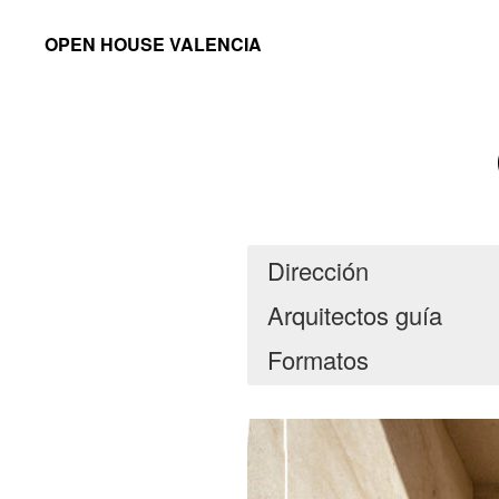
Saltar
Saltar
OPEN HOUSE VALENCIA
a
al
la
contenido
navegación
principal
principal
Dirección
Arquitectos guía
Formatos