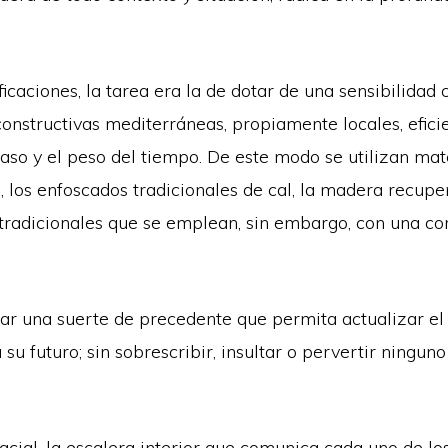
ificaciones, la tarea era la de dotar de una sensibilid
constructivas mediterráneas, propiamente locales, efici
aso y el peso del tiempo. De este modo se utilizan mat
, los enfoscados tradicionales de cal, la madera recupe
s tradicionales que se emplean, sin embargo, con una
crear una suerte de precedente que permita actualizar el
 su futuro; sin sobrescribir, insultar o pervertir ningun
cial, la escalera interior que comunica cada uno de los 