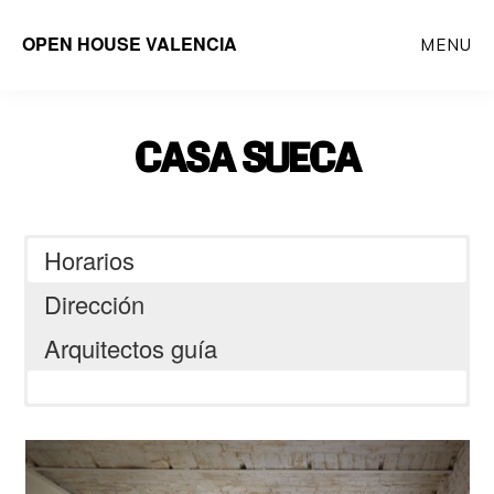
Saltar
OPEN HOUSE VALENCIA
MENU
al
contenido
principal
CASA SUECA
Horarios
Dirección
Arquitectos guía
Carrer de Sueca, 35, 46006 València,
Spain