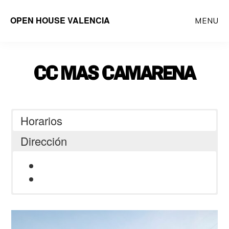
Saltar
OPEN HOUSE VALENCIA
MENU
al
contenido
principal
CC MAS CAMARENA
Horarios
Dirección
Carrer Turquesa, s/n – 46117 –
Bétera