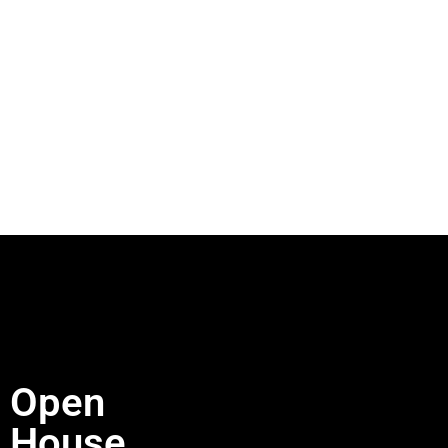
Open
House