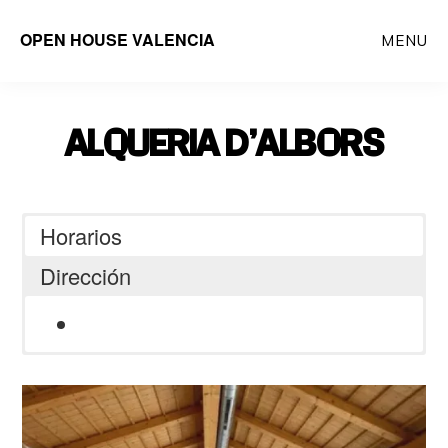
Saltar
OPEN HOUSE VALENCIA
MENU
al
contenido
principal
ALQUERIA D’ALBORS
Horarios
Dirección
Camí Alqueria d’Albors, 4, Rascanya,
46019 València