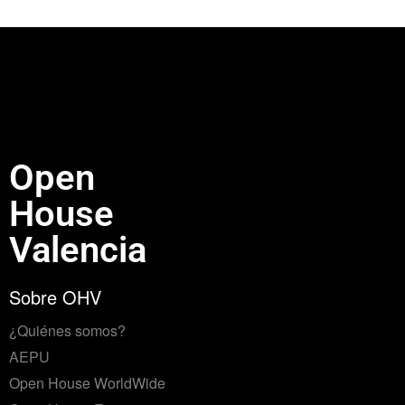
Open
House
Valencia
Sobre OHV
¿Quiénes somos?
AEPU
Open House WorldWide