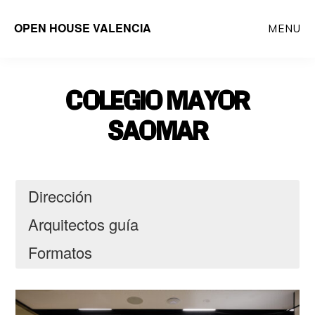
Saltar
OPEN HOUSE VALENCIA
MENU
al
contenido
principal
COLEGIO MAYOR
SAOMAR
Dirección
Arquitectos guía
Formatos
Carrer de Pizarro, 7, 46004 València,
Mas Millet Arquitectos + Voluntarios
Presencial: SÍ
Valencia
OHV
Virtual: SÍ