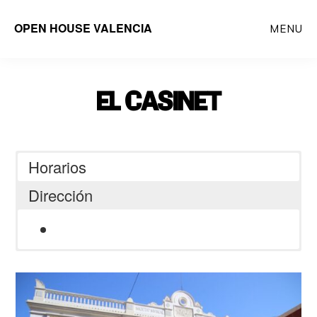
Saltar
OPEN HOUSE VALENCIA
MENU
al
contenido
principal
EL CASINET
Horarios
Dirección
C/ de Josep Benlliure, 272, Poblats
Marítims, 46011 València