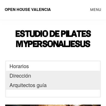
Saltar
OPEN HOUSE VALENCIA
MENU
al
contenido
principal
ESTUDIO DE PILATES
MYPERSONALJESUS
Horarios
Dirección
Arquitectos guía
Peu de la Creu 10-4 46001 Valencia,
España