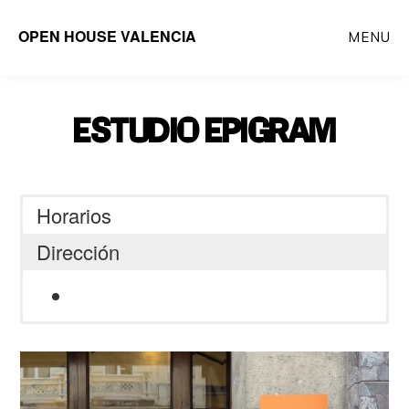
Saltar
OPEN HOUSE VALENCIA
MENU
al
contenido
principal
ESTUDIO EPIGRAM
Horarios
Dirección
C/ de la Pau, 17, cuarto piso, puerta
8, Ciutat Vella, 46003 Valencia