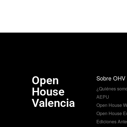
Open
Sobre OHV
House
¿Quiénes som
AEPU
Valencia
Open House W
Open House E
Ediciones Ante