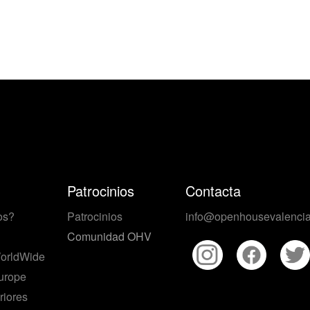
Patrocinios
Contacta
os?
Patrocinios
info@openhousevalencia
Comunidad OHV
orldWide
urope
riores