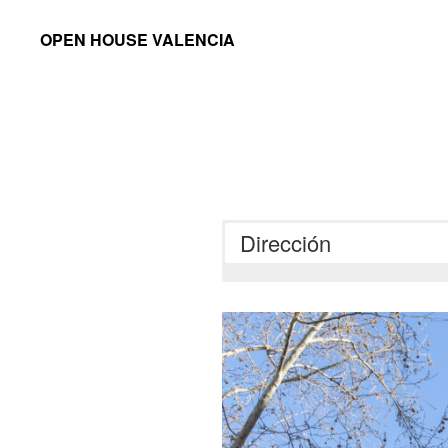
Saltar
Saltar
OPEN HOUSE VALENCIA
a
al
la
contenido
navegación
principal
principal
Dirección