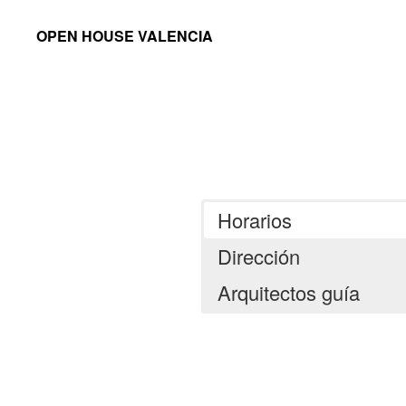
Saltar
Saltar
OPEN HOUSE VALENCIA
a
al
la
contenido
navegación
principal
principal
Horarios
Dirección
Arquitectos guía