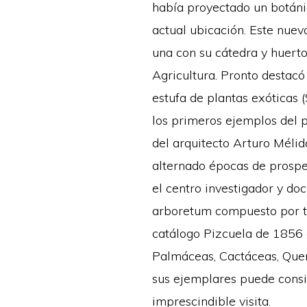
había proyectado un botánic
actual ubicación. Este nuevo
una con su cátedra y huerto
Agricultura. Pronto destacó
estufa de plantas exóticas 
los primeros ejemplos del p
del arquitecto Arturo Mélid
alternado épocas de prospe
el centro investigador y do
arboretum compuesto por tre
catálogo Pizcuela de 1856 c
Palmáceas, Cactáceas, Querc
sus ejemplares puede consid
imprescindible visita.