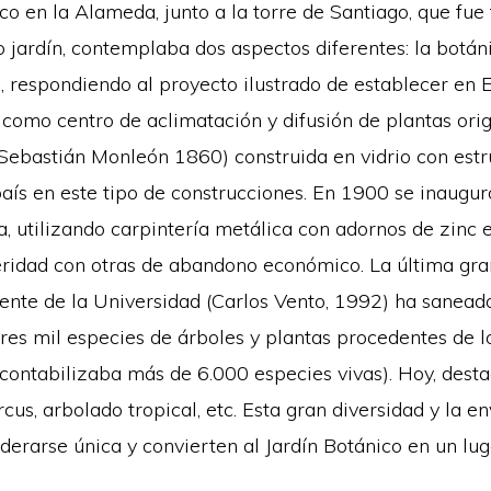
o en la Alameda, junto a la torre de Santiago, que fue
 jardín, contemplaba dos aspectos diferentes: la botáni
, respondiendo al proyecto ilustrado de establecer en 
 como centro de aclimatación y difusión de plantas ori
(Sebastián Monleón 1860) construida en vidrio con estr
aís en este tipo de construcciones. En 1900 se inaugur
a, utilizando carpintería metálica con adornos de zinc
ridad con otras de abandono económico. La última gr
cente de la Universidad (Carlos Vento, 1992) ha sanea
s mil especies de árboles y plantas procedentes de lo
ontabilizaba más de 6.000 especies vivas). Hoy, desta
us, arbolado tropical, etc. Esta gran diversidad y la 
erarse única y convierten al Jardín Botánico en un lug