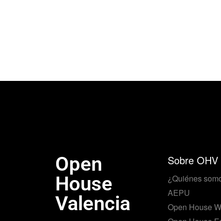
Open
Sobre OHV
House
¿Quiénes som
AEPU
Valencia
Open House W