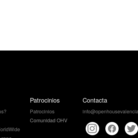
Patrocinios
Contacta
os?
Patrocinios
info@openhousevalencia
Comunidad OHV
orldWide