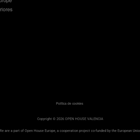
urope
riores
Política de cookies
Copyright © 2026 OPEN HOUSE VALENCIA
We are a part of Open House Europe, a cooperation project co-funded by the European Unio