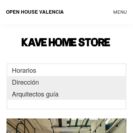
Saltar
OPEN HOUSE VALENCIA
MENU
al
contenido
principal
KAVE HOME STORE
Horarios
Dirección
Arquitectos guía
C. de Isabel la Católica, 21,
Ensanche, 46004 Valencia, España