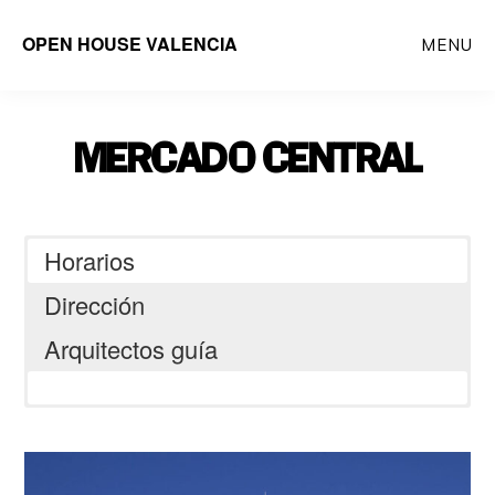
Saltar
OPEN HOUSE VALENCIA
MENU
al
contenido
principal
MERCADO CENTRAL
Horarios
Dirección
Arquitectos guía
Plaça del Mercat, s/n
Guía Francisco Hidalgo a las 10:00h
Voluntarios OHV