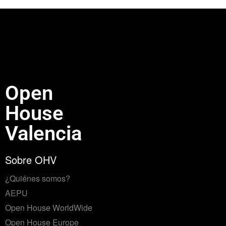
Open
House
Valencia
Sobre OHV
¿Quiénes somos?
AEPU
Open House WorldWide
Open House Europe