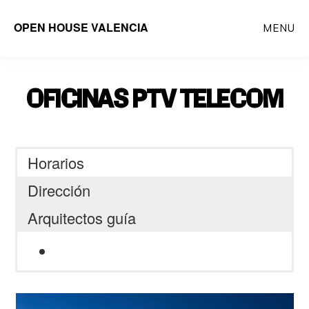
Saltar
OPEN HOUSE VALENCIA
MENU
al
contenido
principal
OFICINAS PTV TELECOM
Horarios
Dirección
Arquitectos guía
Av. d’Ausiàs March, 134, 46026
Estudio Rubén Muedra
València, Valencia, España