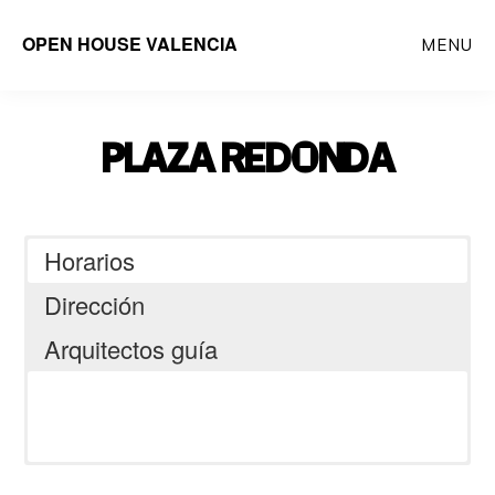
Saltar
OPEN HOUSE VALENCIA
MENU
al
contenido
principal
PLAZA REDONDA
Horarios
Dirección
Arquitectos guía
Plaza Redonda, 46001 València,