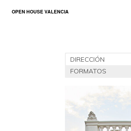
Saltar
Saltar
OPEN HOUSE VALENCIA
a
al
la
contenido
navegación
principal
principal
DIRECCIÓN
FORMATOS