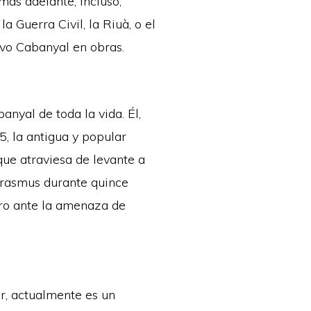
más adelante, incluso,
a Guerra Civil, la Riuà, o el
evo Cabanyal en obras.
anyal de toda la vida. Él,
5, la antigua y popular
que atraviesa de levante a
 erasmus durante quince
ro ante la amenaza de
r, actualmente es un