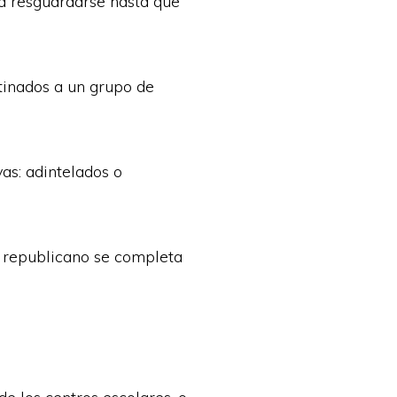
da resguardarse hasta que
stinados a un grupo de
as: adintelados o
no republicano se completa