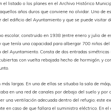
 el listado o los planes en el Archivo Histórico Munic
quellos años duros que conviene no olvidar. Uno de est
or del edificio del Ayuntamiento y que se puede visitar 
po escolar, construido en 1938 (entre enero y julio de e
 y que tenía una capacidad para albergar 700 niños del 
cio del Ayuntamiento. Consta de dos entradas simétricas
 cubiertas con vuelta rebajada hecho de hormigón, y co
unto.
más largas. En una de ellas se situaba la sala de máqu
ctaba en una red de canales por debajo del suelo y por 
r una ventilación adecuada dentro del refugio; este e
 en caso de que fallara el suministro eléctrico. En el 