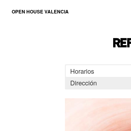
Saltar
Saltar
OPEN HOUSE VALENCIA
a
al
la
contenido
navegación
principal
RE
principal
Horarios
Dirección