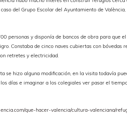
ència hubo mucho interés en construir refugios cerca d
l caso del Grupo Escolar del Ayuntamiento de València,
00 personas y disponía de bancos de obra para que el
ligro. Constaba de cinco naves cubiertas con bóvedas 
n retretes y electricidad.
a se hizo alguna modificación, en la visita todavía pu
los días e imaginar a los colegiales ver pasar el tiemp
alencia.com/que-hacer-valencia/cultura-valenciana/refu