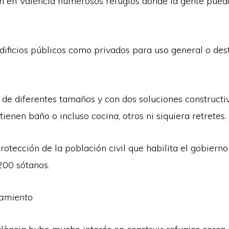
yen en València numerosos refugios donde la gente pue
 edificios públicos como privados para uso general o de
 de diferentes tamaños y con dos soluciones constructiv
enen baño o incluso cocina, otros ni siquiera retretes.
protección de la población civil que habilita el gobier
200 sótanos.
tamiento