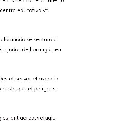
e los centros escolares, o
 centro educativo ya
 alumnado se sentara a
rebajadas de hormigón en
edes observar el aspecto
o hasta que el peligro se
gios-antiaereos/refugio-