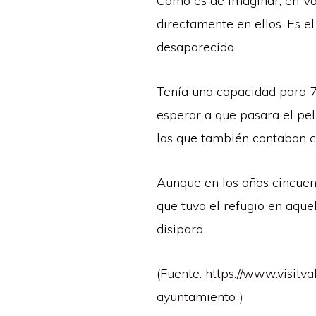
Como es de imaginar, en Val
directamente en ellos. Es e
desaparecido.
Tenía una capacidad para 7
esperar a que pasara el pe
las que también contaban co
Aunque en los años cincuent
que tuvo el refugio en aquel
disipara.
(Fuente:
https://www.visitv
ayuntamiento
)