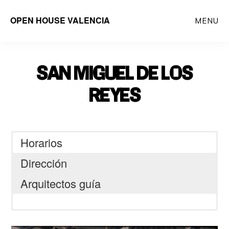
Saltar
OPEN HOUSE VALENCIA
MENU
al
contenido
principal
SAN MIGUEL DE LOS
REYES
Horarios
Dirección
Arquitectos guía
Sant Miquel dels Reis, Avinguda de la
Constitució, 284, 46019 Valencia,