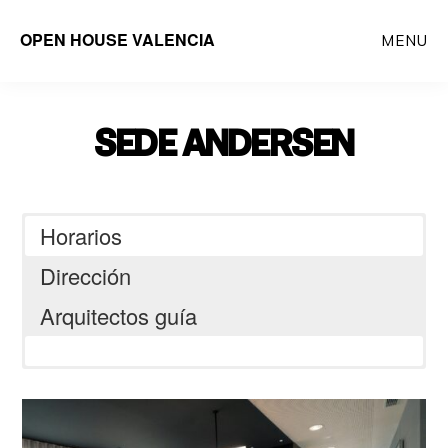
Saltar
OPEN HOUSE VALENCIA
MENU
al
contenido
principal
SEDE ANDERSEN
Horarios
Dirección
Arquitectos guía
C. del Pintor Sorolla, 1, 46002
M Carmen Hernández Verónica
València
Corral