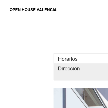
Saltar
Saltar
OPEN HOUSE VALENCIA
a
al
la
contenido
navegación
principal
principal
Horarios
Dirección