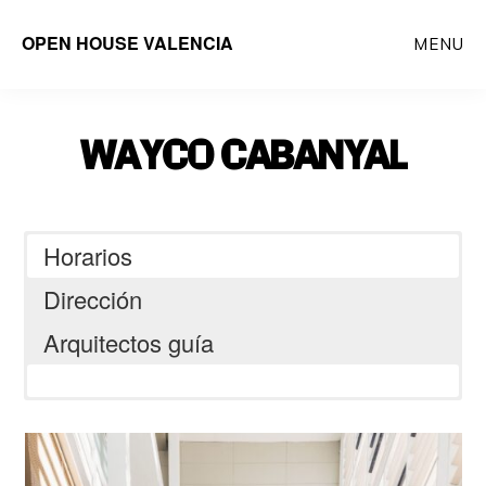
Saltar
OPEN HOUSE VALENCIA
MENU
al
contenido
principal
WAYCO CABANYAL
Horarios
Dirección
Arquitectos guía
C/Mariano Cuber 17, Valencia