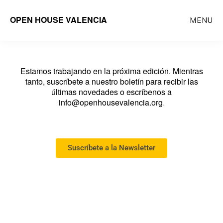
Saltar
OPEN HOUSE VALENCIA
MENU
al
contenido
principal
Estamos trabajando en la próxima edición. Mientras
tanto, suscríbete a nuestro boletín para recibir las
últimas novedades o escríbenos a
info@openhousevalencia.org
.
Suscríbete a la Newsletter