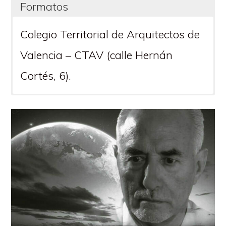
Formatos
Colegio Territorial de Arquitectos de
Valencia – CTAV (calle Hernán
Cortés, 6).
Alberto Peñín Ibáñez. Académico de
Presencial: SÍ
la Real Academia de Bellas Artes de
San Carlos.
Virtual: SÍ