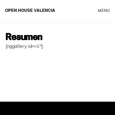
Saltar
OPEN HOUSE VALENCIA
MENU
al
contenido
principal
Resumen
[nggallery id=»1″]