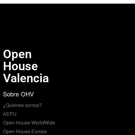
Open
House
Valencia
Sobre OHV
¿Quiénes somos?
AEPU
Open House WorldWide
Open House Europe