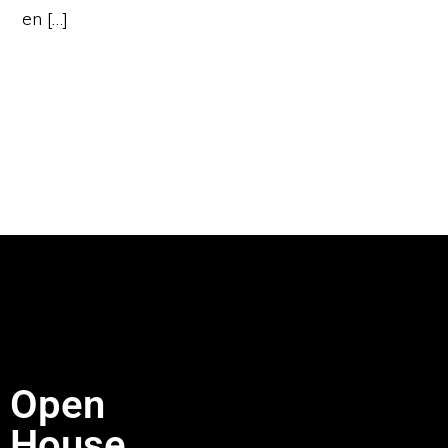
en […]
Open
House