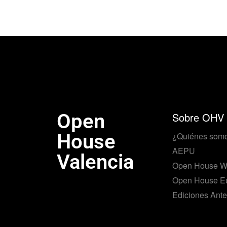
Open
Sobre OHV
House
¿Quiénes som
AEPU
Valencia
Open House W
Open House E
Ediciones Ante