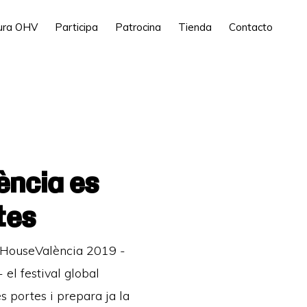
tura OHV
Participa
Patrocina
Tienda
Contacto
ència es
tes
n HouseValència 2019 -
- el festival global
es portes i prepara ja la