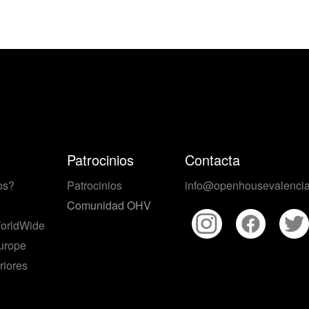
Patrocinios
Contacta
os?
Patrocinios
info@openhousevalencia
Comunidad OHV
orldWide
urope
riores