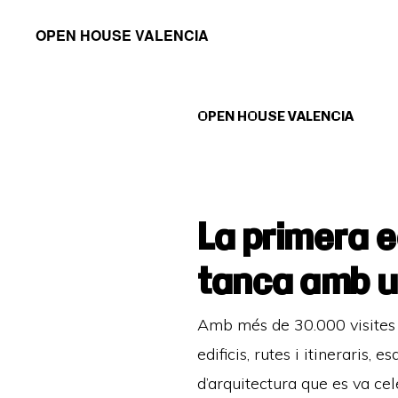
Saltar
Saltar
OPEN HOUSE VALENCIA
a
al
la
contenido
navegación
principal
OPEN HOUSE VALENCIA
principal
La primera 
tanca amb u
Amb més de 30.000 visites 
edificis, rutes i itineraris,
d’arquitectura que es va cel