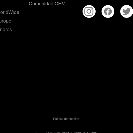
Comunidad OHV
orldWide
urope
riores
Política de cookies