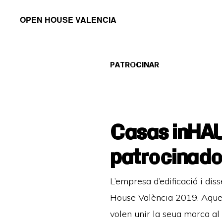
Saltar
Saltar
OPEN HOUSE VALENCIA
a
al
la
contenido
navegación
principal
PATROCINAR
principal
Casas inHAUS
patrocinado
L’empresa d’edificació i di
House València 2019. Aques
volen unir la seua marca al