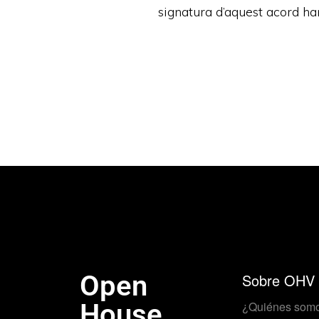
signatura d’aquest acord ha
Open
Sobre OHV
House
¿Quiénes som