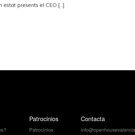
n estat presents el CEO […]
Patrocinios
Contacta
os?
Patrocinios
info@openhousevalencia