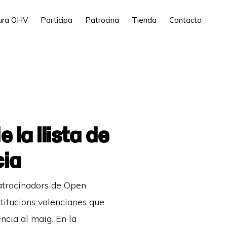
tura OHV
Participa
Patrocina
Tienda
Contacto
la llista de
cia
patrocinadors de Open
titucions valencianes que
ncia al maig. En la