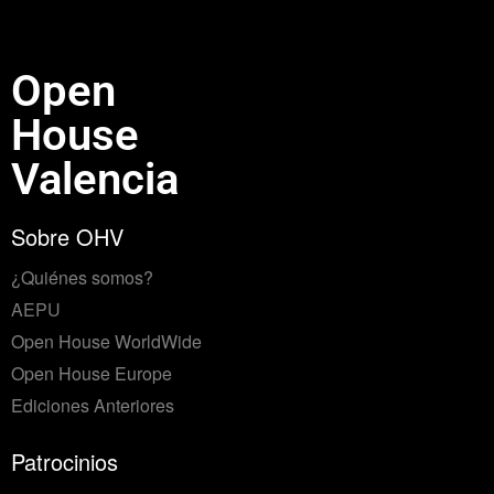
Open
House
Valencia
Sobre OHV
¿Quiénes somos?
AEPU
Open House WorldWide
Open House Europe
Ediciones Anteriores
Patrocinios