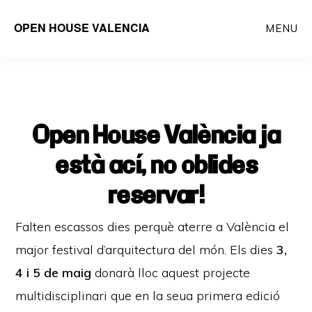
Saltar
OPEN HOUSE VALENCIA
MENU
al
contenido
principal
Open House València ja
està ací, no oblides
reservar!
Falten escassos dies perquè aterre a València el
major festival d’arquitectura del món. Els dies
3,
4 i 5 de maig
donarà lloc aquest projecte
multidisciplinari que en la seua primera edició