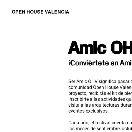
Saltar
Saltar
OPEN HOUSE VALENCIA
a
al
la
contenido
navegación
principal
Amic O
principal
¡Conviértete en Am
Ser Amic OHV significa pasar 
comunidad Open House Valenci
proyecto, recibirás el kit de b
inscribirte a las actividades qu
visita a las arquitecturas duran
eventos exclusivos.
Cada año, el festival cuenta c
los meses de septiembre, octu