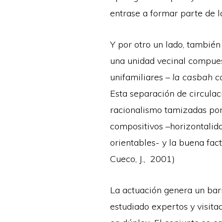
entrase a formar parte de la
Y por otro un lado, también
una unidad vecinal compues
unifamiliares –
la casbah c
Esta separación de circulac
racionalismo tamizadas por
compositivos –horizontalida
orientables- y la buena fac
Cueco, J., 2001)
La actuación genera un barri
estudiado expertos y visitad