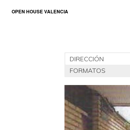
Saltar
Saltar
OPEN HOUSE VALENCIA
a
al
la
contenido
navegación
principal
principal
DIRECCIÓN
FORMATOS