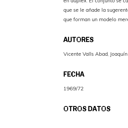
en dúplex. El conjunto se ca
que se le añade la sugerent
que forman un modelo mere
AUTORES
Vicente Valls Abad, Joaquín
FECHA
1969/72
OTROS DATOS