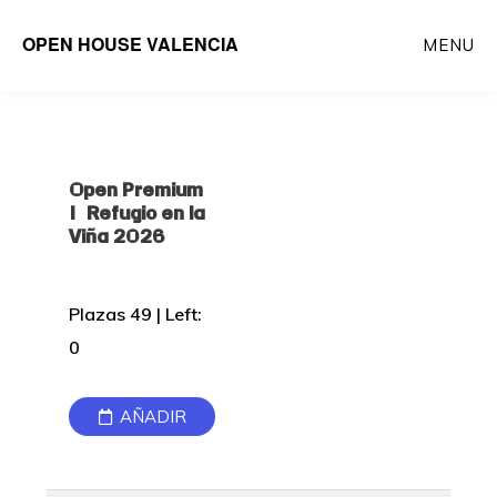
Saltar
OPEN HOUSE VALENCIA
MENU
al
contenido
principal
Open Premium
| Refugio en la
Viña 2026
Plazas 49 | Left:
0
AÑADIR
AL
CALENDARIO: