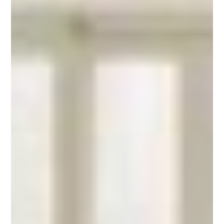
Política de privacidad
Política de cookies
Aviso Legal
Copyright © 2026 OPEN HOUSE VALENCIA
We are a part of Open House Europe, a cooperation project co-funded by the European
Union