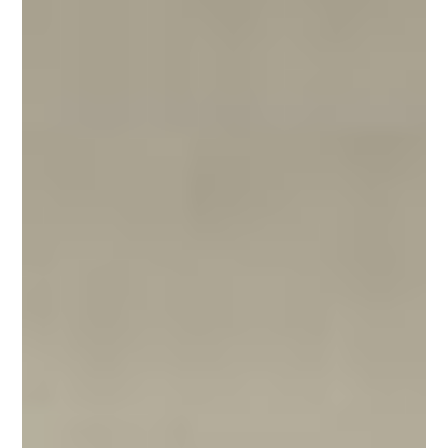
Open
House
Valencia
Sobre OHV