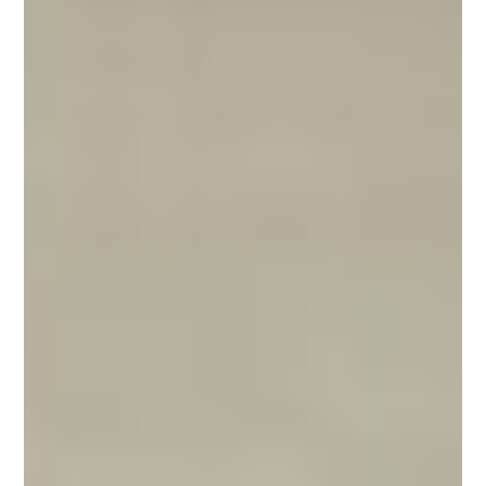
¿Quiénes somos?
AEPU
Open House WorldWide
Open House Europe
Ediciones Anteriores
Patrocinios
Patrocinios
Comunidad OHV
Contacta
info@openhousevalencia.org