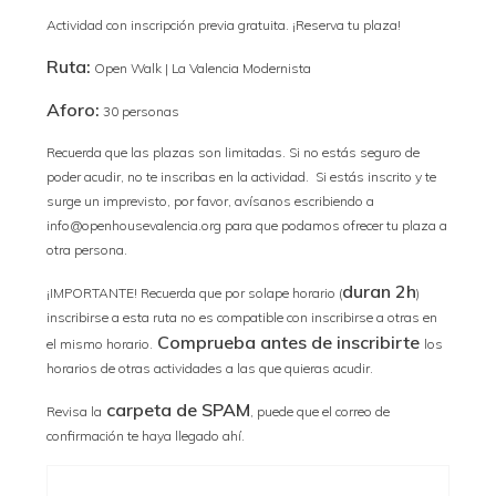
Actividad con inscripción previa gratuita. ¡Reserva tu plaza!
Ruta:
Open Walk | La Valencia Modernista
Aforo:
30 personas
Recuerda que las plazas son limitadas. Si no estás seguro de
poder acudir, no te inscribas en la actividad. Si estás inscrito y te
surge un imprevisto, por favor, avísanos escribiendo a
info@openhousevalencia.org para que podamos ofrecer tu plaza a
otra persona.
duran 2h
¡IMPORTANTE! Recuerda que por solape horario (
)
inscribirse a esta ruta no es compatible con inscribirse a otras en
Comprueba antes de inscribirte
el mismo horario.
los
horarios de otras actividades a las que quieras acudir.
carpeta de SPAM
Revisa la
, puede que el correo de
confirmación te haya llegado ahí.