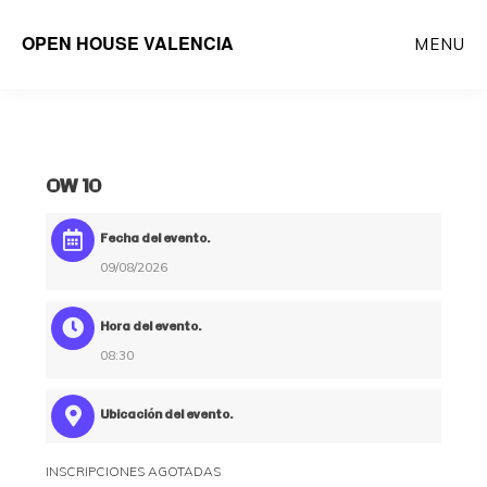
Saltar
OPEN HOUSE VALENCIA
MENU
al
contenido
principal
OW 10
Fecha del evento:
09/08/2026
Hora del evento:
08:30
Ubicación del evento:
INSCRIPCIONES AGOTADAS