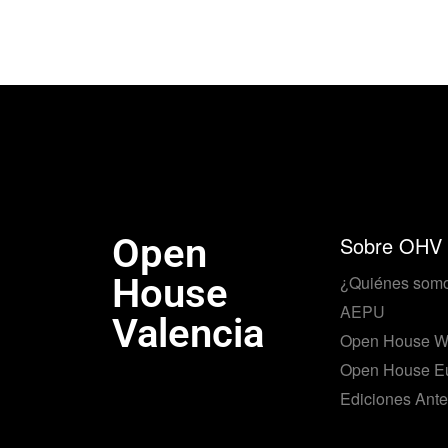
Open
Sobre OHV
House
¿Quiénes som
AEPU
Valencia
Open House W
Open House E
Ediciones Ante