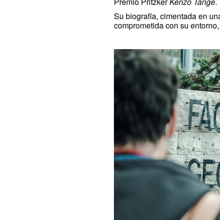
Premio Pritzker
Kenzō Tange
.
Su biografía, cimentada en una
comprometida con su entorno, 