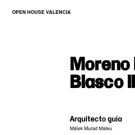
Saltar
Saltar
OPEN HOUSE VALENCIA
a
al
la
contenido
navegación
principal
principal
Moreno 
Blasco 
Arquitecto guía
Málek Murad Mateu