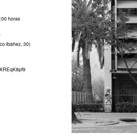
7:00 horas
o
sco Ibáñez, 30)
1hXREqK8pf9