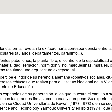
dencia formal revelan la extraordinaria correspondencia entre la 
ulares (aularios, departamentos, paraninfo,..).
erentes pabellones, la planta libre, el control de la espacialidad 
materialidad: seriación, hormigón visto, marquesinas, murales, p
o resultado una arquitectura excepcional.
percibe el rigor de su herencia alemana (objetivos sociales, ciu
osos edificios que realiza para el Instituto Nacional de la Vivi
terio de Educación.
os españoles de su generación, a los que muestra el camino a s
do con las grandes firmas americanas y europeas. Su experien
o en su Ciudad Universitaria de Kuwait (1973-1978) o en su se
cience and Technology Yarmouk University en Irbid (1974), que 