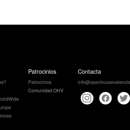
Patrocinios
Contacta
os?
Patrocinios
info@openhousevalencia
Comunidad OHV
orldWide
urope
riores