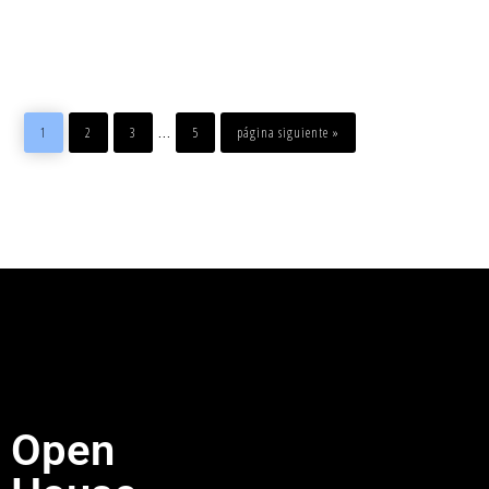
…
1
2
3
5
página siguiente »
Open