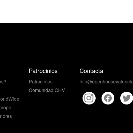
Patrocinios
Contacta
os?
Patrocinios
info@openhousevalencia
Comunidad OHV
orldWide
urope
riores