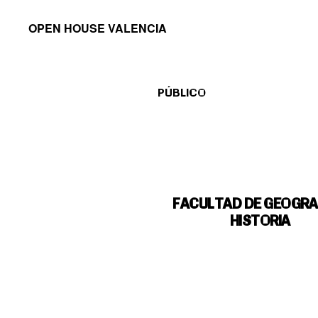
Saltar
Saltar
OPEN HOUSE VALENCIA
a
al
la
contenido
navegación
principal
PÚBLICO
principal
FACULTAD DE GEOGRAF
HISTORIA