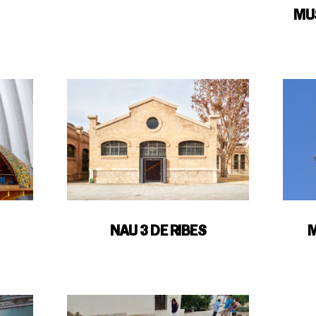
MU
NAU 3 DE RIBES
M