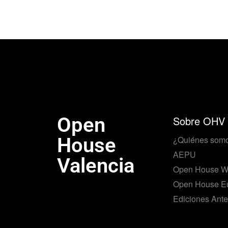
Open
Sobre OHV
House
¿Quiénes som
AEPU
Valencia
Open House W
Open House E
Ediciones Ante