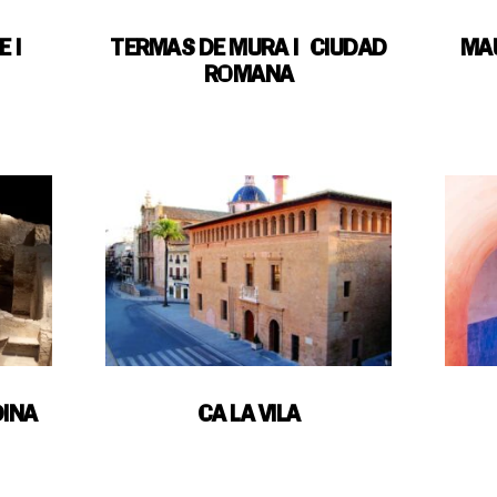
E |
TERMAS DE MURA | CIUDAD
MA
ROMANA
DINA
CA LA VILA