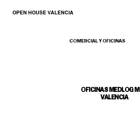
Saltar
Saltar
OPEN HOUSE VALENCIA
a
al
la
contenido
navegación
principal
COMERCIAL Y OFICINAS
principal
OFICINAS MEDLOG 
VALENCIA