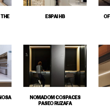
 THE
ESPAI HB
OF
NOSA
NOMADOM COSPACES
PASEO RUZAFA